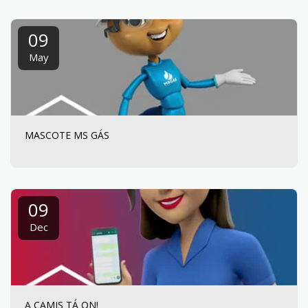
09
May
MASCOTE MS GÁS
09
Dec
A CAMIS TÁ ON!